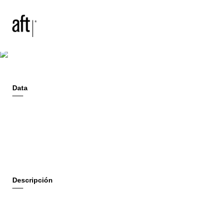
2008
Dubai, United Arab Emirates
Damac Dubai Meydan City
Residencial
Data
Descripción