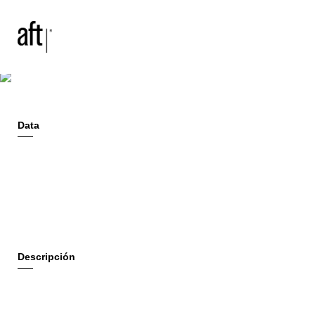
2013
Buenos Aires, Argentina
ITBA CIT
Cultural
Data
Descripción